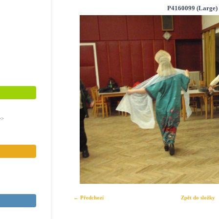
P4160099 (Large)
>>
← Předchozí
Zpět do složky