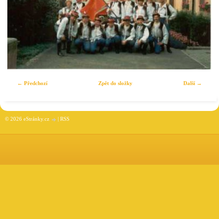
← Předchozí
Zpět do složky
Další →
© 2026 eStránky.cz
|
RSS