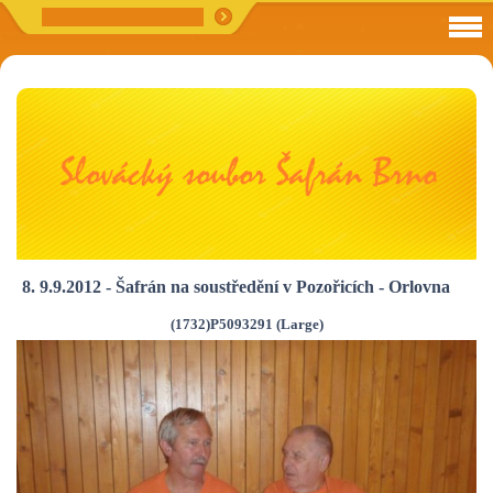
8. 9.9.2012 - Šafrán na soustředění v Pozořicích - Orlovna
(1732)P5093291 (Large)