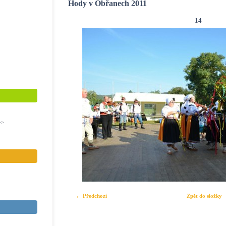
Hody v Obřanech 2011
14
>>
← Předchozí
Zpět do složky