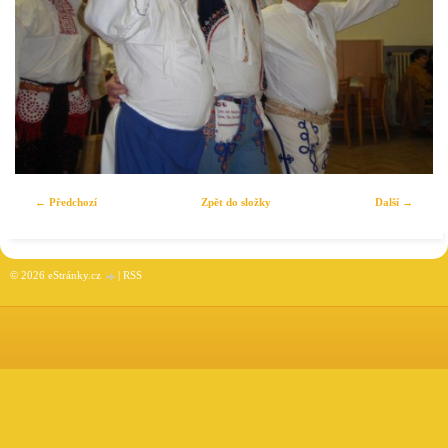
← Předchozí
Zpět do složky
Další →
© 2026 eStránky.cz
|
RSS