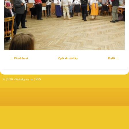
← Předchozí
Zpět do složky
Další →
© 2026 eStránky.cz
|
RSS