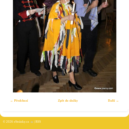
← Předchozí
Zpět do složky
Další →
© 2026 eStránky.cz
|
RSS