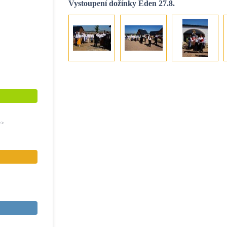
Vystoupení dožínky Eden 27.8.
>>