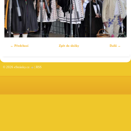
← Předchozí
Zpět do složky
Další →
© 2026 eStránky.cz
|
RSS