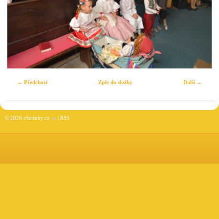
← Předchozí
Zpět do složky
Další →
© 2026 eStránky.cz
|
RSS