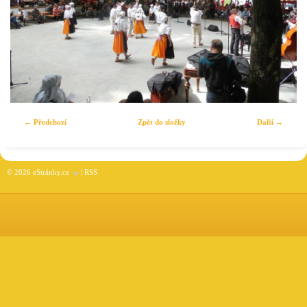
← Předchozí
Zpět do složky
Další →
© 2026 eStránky.cz
|
RSS